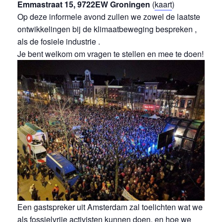
Emmastraat 15, 9722EW Groningen
(
kaart
)
Op deze informele avond zullen we zowel de laatste
ontwikkelingen bij de klimaatbeweging bespreken ,
als de fosiele industrie .
Je bent welkom om vragen te stellen en mee te doen!
Een gastspreker uit Amsterdam zal toelichten wat we
als fossielvrije activisten kunnen doen, en hoe we