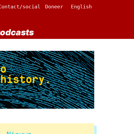
Contact/social
Doneer
English
odcasts