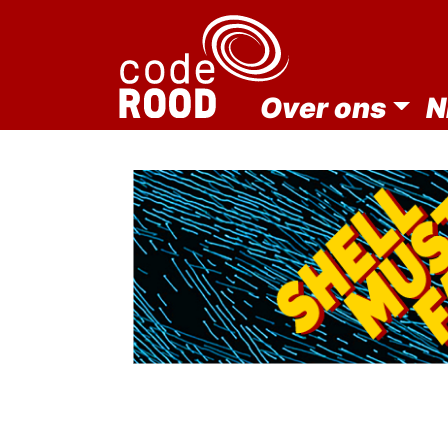
Over ons
N