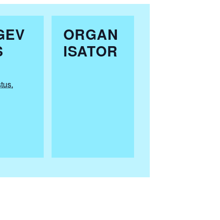
GEV
ORGAN
S
ISATOR
tus,