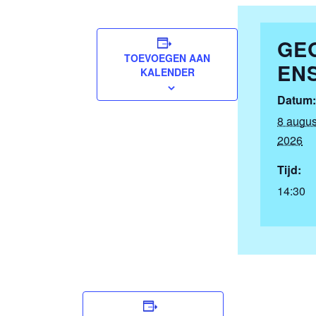
GE
TOEVOEGEN AAN
EN
KALENDER
Datum:
8 augus
2026
Tijd:
14:30