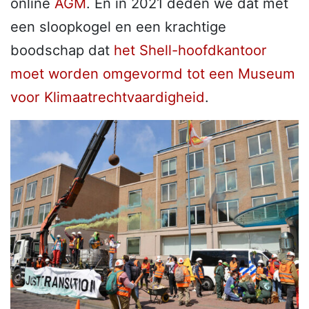
online
AGM
. En in 2021 deden we dat met
een sloopkogel en een krachtige
boodschap dat
het Shell-hoofdkantoor
moet worden omgevormd tot een Museum
voor Klimaatrechtvaardigheid
.