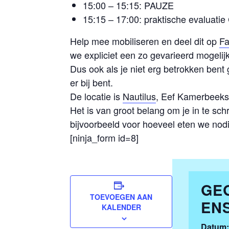
15:00 – 15:15: PAUZE
15:15 – 17:00: praktische evaluati
Help mee mobiliseren en deel dit op
F
we expliciet een zo gevarieerd mogeli
Dus ook als je niet erg betrokken bent
er bij bent.
De locatie is
Nautilus
, Eef Kamerbeeks
Het is van groot belang om je in te s
bijvoorbeeld voor hoeveel eten we nod
[ninja_form id=8]
GE
TOEVOEGEN AAN
EN
KALENDER
Datum: