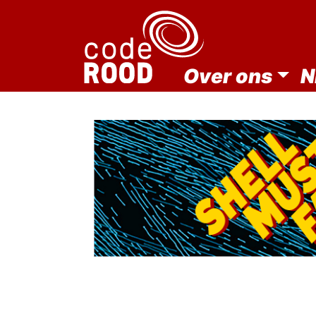
Over ons
N