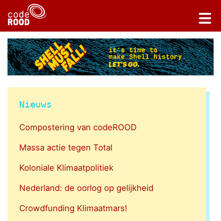
Nieuws
Compostering van codeROOD
Massa actie tegen Total
Koloniale Klimaatpolitiek
Nederland: de oorlog op gelijkheid
Crowdfunding Klimaatmars!