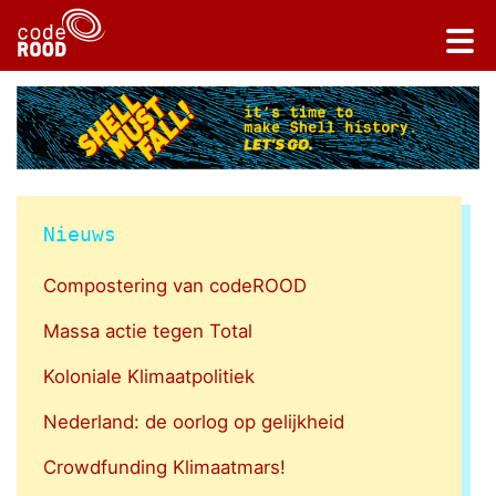
Nieuws
Compostering van codeROOD
Massa actie tegen Total
Koloniale Klimaatpolitiek
Nederland: de oorlog op gelijkheid
Crowdfunding Klimaatmars!