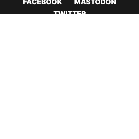
FACEBOOK
MASTODON
TWITTER
CODE ROOD IN 2017
CODE ROOD IN 2018
ONDERSTEUNING & HERSTEL
CONTACT